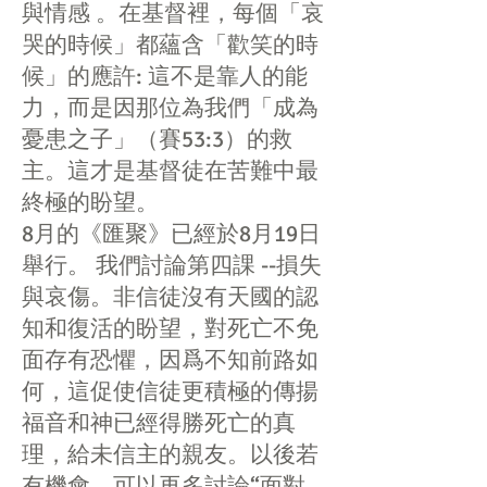
與情感 。在基督裡，每個「哀
哭的時候」都蘊含「歡笑的時
候」的應許: 這不是靠人的能
力，而是因那位為我們「成為
憂患之子」（賽53:3）的救
主。這才是基督徒在苦難中最
終極的盼望。
​8月的《匯聚》已經於8月19日
舉行。 我們討論第四課 --損失
與哀傷。非信徒沒有天國的認
知和復活的盼望，對死亡不免
面存有恐懼，因爲不知前路如
何，這促使信徒更積極的傳揚
福音和神已經得勝死亡的真
理，給未信主的親友。以後若
有機會，可以再多討論“面對