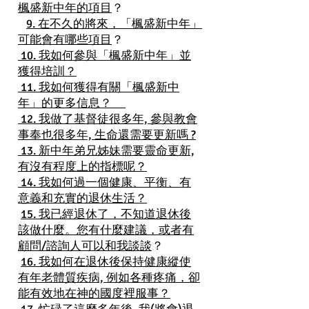
楓盛新中年的項目
？
9. 在不久的將來，「楓盛新中年」
可能會有哪些項目
？
10. 我如何參與「楓盛新中年」並
獲得培訓？
11. 我如何獲得有關「楓盛新中
年」的更多信息？
12. 我做了基督徒很多年, 參與教會
事奉也很多年, 生命還需要更新嗎 ?
13. 新中年弟兄姊妹需要靈命更新,
有沒有程度上的指標呢？
14. 我如何過一個健康、平衡、有
意義和充實的退休生活？
15. 我已經退休了，不知道退休後
該做什麼。您有什麼建議，或者有
顧問/諮詢人可以和我談談
？
16. 我如何在退休後保持健康縱使
有年老體質疾病, 例如各種疼痛，卻
能有效地在神的國度裡服事？