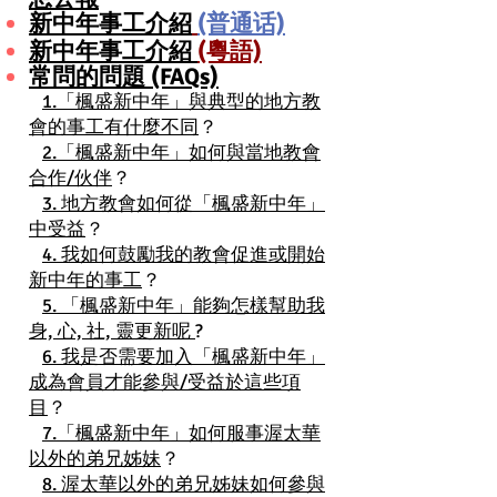
新中年事工介紹
(普通话)
新中年事工介紹
(粵語)
常問的問題 (FAQs)
1.「楓盛新中年」與典型的地方教
會的事工有什麼不同
？
2.「楓盛新中年」如何與當地教會
合作/伙伴
？
3. 地方教會如何從「楓盛新中年」
中受益
？
4. 我如何鼓勵我的教會促進或開始
新中年的事工
？
5. 「楓盛新中年」能夠怎樣幫助我
身, 心, 社, 靈更新呢
?
6. 我是否需要加入「楓盛新中年」
成為會員才能參與/受益於這些項
目
？
7.「楓盛新中年」如何服事渥太華
以外的弟兄姊妹
？
8. 渥太華以外的弟兄姊妹如何參與