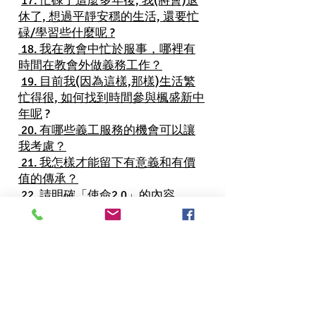
17. 忙碌了這麼多年後, 我(將會)退
休了, 想過平靜安穩的生活, 還要忙
碌/學習些什麼呢 ?
18. 我在教會中忙於服事，哪裡有
時間在教會外做義務工作？
19. 目前我(因為這樣,那樣)生活繁
忙得很, 如何找到時間參與楓盛新中
年呢
?
20. 有哪些義工服務的機會可以讓
我考慮？
21. 我怎樣才能留下有意義和有價
值的傳承？
22. 請明確「使命2.0」的內容
輪子和輪轂:
身心社靈更新的
理念
楓盛新中年事工七項宣言
English version of ANMA H
ub
& Wheel and 7 declarations